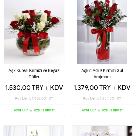
Aşk Küresi Kırmızı ve Beyaz
Aşkın Adı 9 Kırmızı Gül
Güller
Arajmanı
1.530,00 TRY + KDV
1.379,00 TRY + KDV
Kdv Dahil: 1.836,00 TRY
Kdv Dahil: 1.654,80 TRY
Aynı Gün & Hızlı Teslimat
Aynı Gün & Hızlı Teslimat