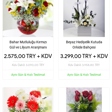
Bahar Mutluluğu Kırmızı
Beyaz Hediyelik Kutuda
Gül ve Lilyum Aranjmanı
Orkide Bahçesi
2.575,00 TRY + KDV
3.299,00 TRY + KDV
Kdv Dahil: 3.090,00 TRY
Kdv Dahil: 3.958,80 TRY
Aynı Gün & Hızlı Teslimat
Aynı Gün & Hızlı Teslimat