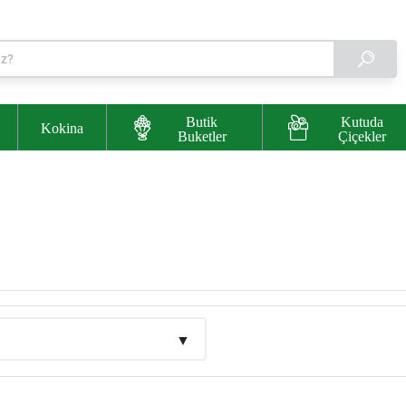
Butik
Kutuda
Kokina
Buketler
Çiçekler