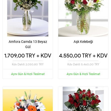
Amfora Camda 13 Beyaz
Aşk Kelebeği
Gül
1.709,00 TRY + KDV
4.550,00 TRY + KDV
Kdv Dahil: 2.050,80 TRY
Kdv Dahil: 5.460,00 TRY
Aynı Gün & Hızlı Teslimat
Aynı Gün & Hızlı Teslimat