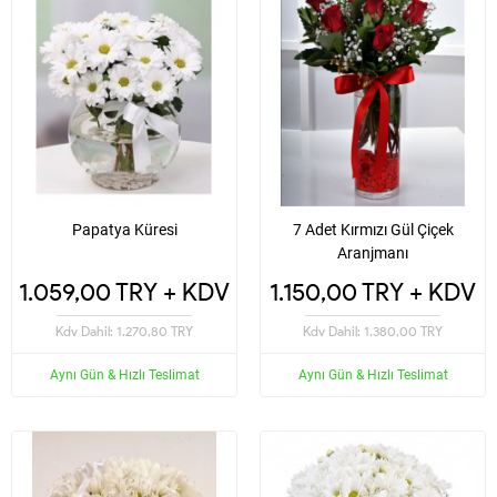
Papatya Küresi
7 Adet Kırmızı Gül Çiçek
Aranjmanı
1.059,00 TRY + KDV
1.150,00 TRY + KDV
Kdv Dahil: 1.270,80 TRY
Kdv Dahil: 1.380,00 TRY
Aynı Gün & Hızlı Teslimat
Aynı Gün & Hızlı Teslimat