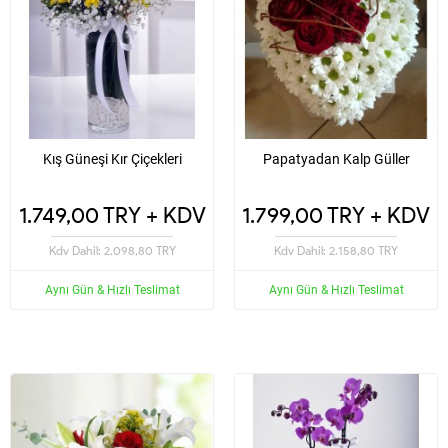
Kış Güneşi Kır Çiçekleri
Papatyadan Kalp Güller
1.749,00 TRY + KDV
1.799,00 TRY + KDV
Kdv Dahil: 2.098,80 TRY
Kdv Dahil: 2.158,80 TRY
Aynı Gün & Hızlı Teslimat
Aynı Gün & Hızlı Teslimat