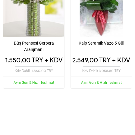
Düş Prensesi Gerbera
Kalp Seramik Vazo 5 Gül
Aranjmanı
1.550,00 TRY + KDV
2.549,00 TRY + KDV
Kdv Dahil: 1.860,00 TRY
Kdv Dahil: 3.058,80 TRY
Aynı Gün & Hızlı Teslimat
Aynı Gün & Hızlı Teslimat