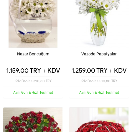
Nazar Boncuğum
Vazoda Papatyalar
1.159,00 TRY + KDV
1.259,00 TRY + KDV
Kdv Dahil: 1.390,80 TRY
Kdv Dahil: 1.510,80 TRY
Aynı Gün & Hızlı Teslimat
Aynı Gün & Hızlı Teslimat