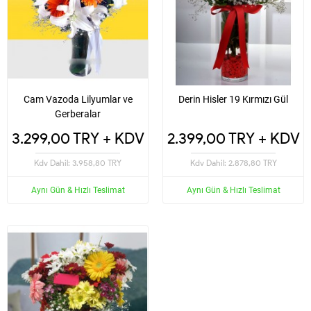
Cam Vazoda Lilyumlar ve
Derin Hisler 19 Kırmızı Gül
Gerberalar
3.299,00 TRY + KDV
2.399,00 TRY + KDV
Kdv Dahil: 3.958,80 TRY
Kdv Dahil: 2.878,80 TRY
Aynı Gün & Hızlı Teslimat
Aynı Gün & Hızlı Teslimat