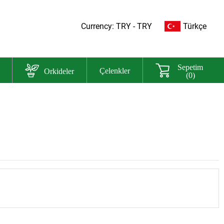
Currency: TRY - TRY
Türkçe
Sepetim
Orkideler
Çelenkler
(0)