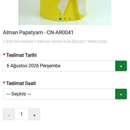
Alman Papatyam - CN-AR0041
7 Adet Sarı Gerbera 1 Adet Sarı Silindir Kutu (Büyük) 1 Miktar Cipso
Teslimat Tarihi
Teslimat Saati
-
+