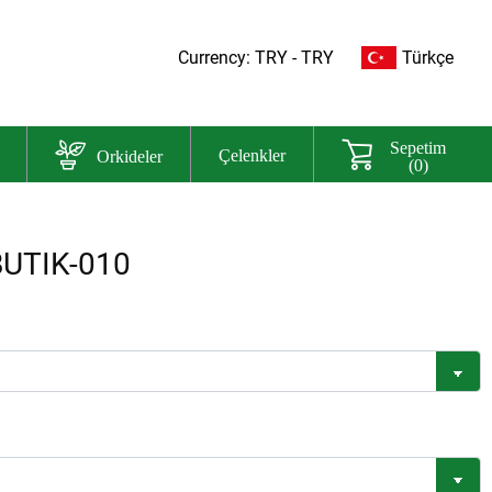
Currency: TRY - TRY
Türkçe
Sepetim
Orkideler
Çelenkler
(0)
 BUTIK-010