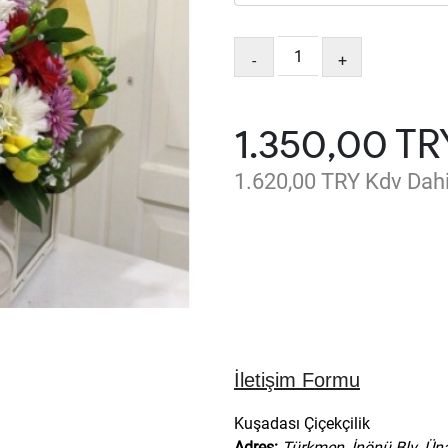
-
+
1.350,00 TR
1.620,00 TRY Kdv Dahi
İletişim Formu
Kuşadası Çiçekçilik
Adres:
Türkmen, İnönü Blv. Ün