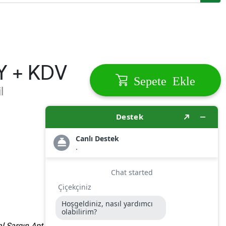
Y + KDV
Sepete Ekle
l
al Sargın Apt D:No:15, Zemin Kat,Dükkan No:3, 09400